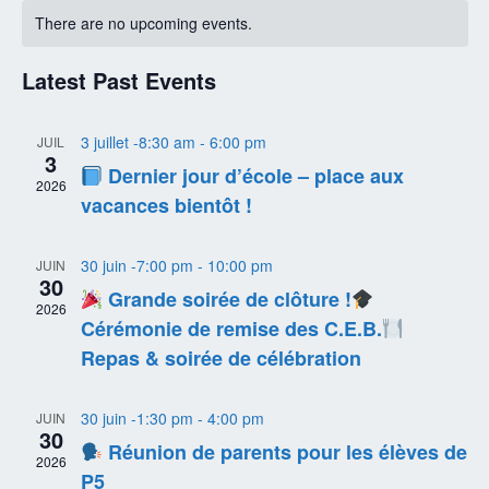
Calendar
and
date.
There are no upcoming events.
of
Views
Events
Navigati
Latest Past Events
3 juillet -8:30 am
-
6:00 pm
JUIL
3
Dernier jour d’école – place aux
2026
vacances bientôt !
30 juin -7:00 pm
-
10:00 pm
JUIN
30
Grande soirée de clôture !
2026
Cérémonie de remise des C.E.B.
Repas & soirée de célébration
30 juin -1:30 pm
-
4:00 pm
JUIN
30
Réunion de parents pour les élèves de
2026
P5