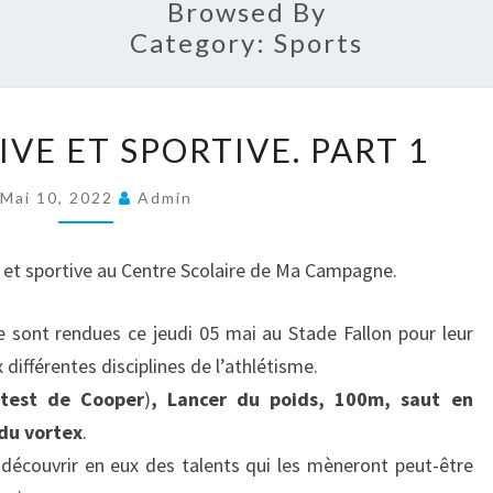
CAMP
Browsed By
Category:
Sports
SEMAINE
VE ET SPORTIVE. PART 1
FESTIVE
ET
Mai 10, 2022
Admin
SPORTIVE.
PART
e et sportive au Centre Scolaire de Ma Campagne.
1
 sont rendues ce jeudi 05 mai au Stade Fallon pour leur
x différentes disciplines de l’athlétisme.
(test de Cooper
)
,
Lancer du poids, 100m, saut en
 du vortex
.
découvrir en eux des talents qui les mèneront peut-être