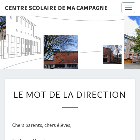
CENTRE SCOLAIRE DE MA CAMPAGNE
Togg
navig
CENTRE
SCOLAIR
DE MA
CAMPAG
LE
LE MOT DE LA DIRECTION
MOT
DE
LA
DIRECTION
Chers parents, chers élèves,