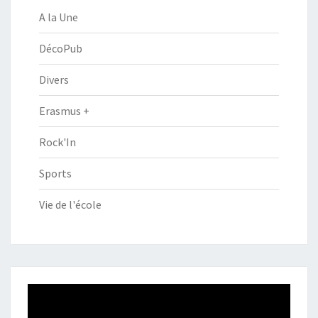
A la Une
DécoPub
Divers
Erasmus +
Rock'In
Sports
Vie de l'école
Lecteur
vidéo