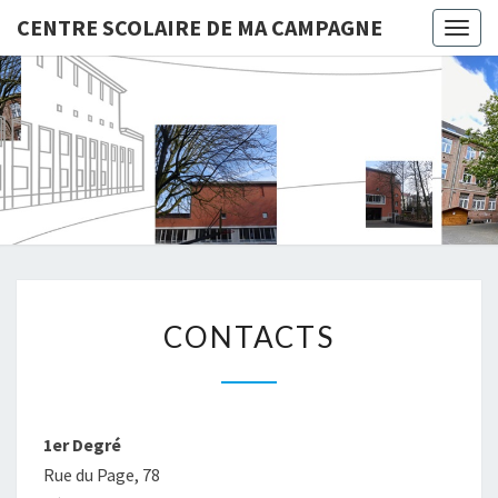
CENTRE SCOLAIRE DE MA CAMPAGNE
Togg
navig
CENTRE
SCOLAIR
DE MA
CAMPAG
CONTACTS
CONTACTS
1er Degré
Rue du Page, 78