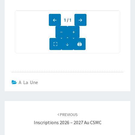
←
→
1
/
1
−
+
⛶
↓
🖨
A La Une
PREVIOUS
Inscriptions 2026 – 2027 Au CSMC