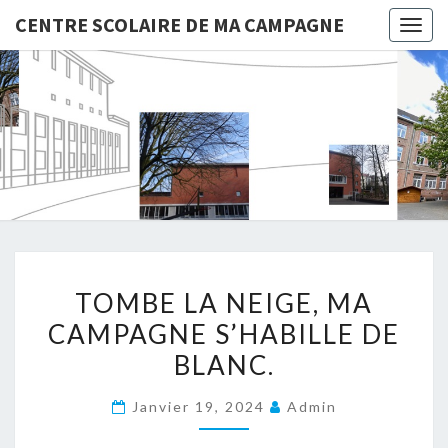
CENTRE SCOLAIRE DE MA CAMPAGNE
Togg
navig
CENTRE
SCOLAIR
DE MA
CAMPAG
TOMBE
TOMBE LA NEIGE, MA
LA
CAMPAGNE S’HABILLE DE
NEIGE,
BLANC.
MA
CAMPAGNE
Janvier 19, 2024
Admin
S’HABILLE
DE