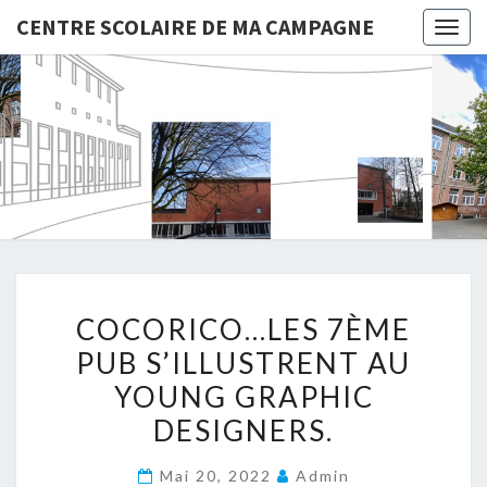
CENTRE SCOLAIRE DE MA CAMPAGNE
Togg
navig
CENTRE
SCOLAIR
DE MA
CAMPAG
COCORICO…
COCORICO…LES 7ÈME
LES
PUB S’ILLUSTRENT AU
7ÈME
YOUNG GRAPHIC
PUB
S’ILLUSTRENT
DESIGNERS.
AU
Mai 20, 2022
Admin
YOUNG