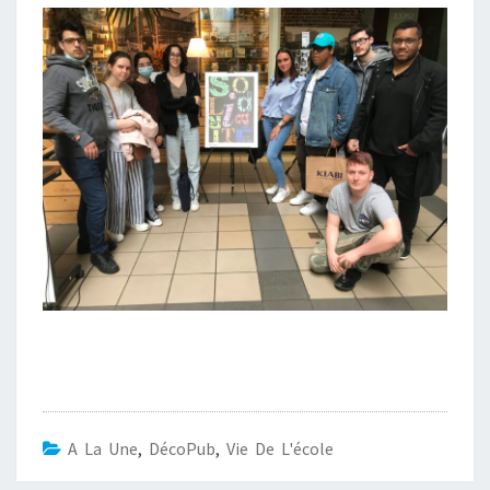
A La Une
,
DécoPub
,
Vie De L'école