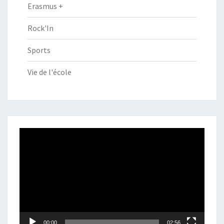
Erasmus +
Rock'In
Sports
Vie de l'école
Lecteur
vidéo
00:00
02:56