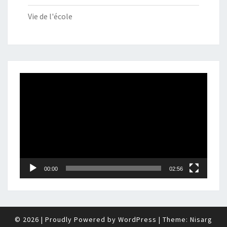
Vie de l'école
Lecteur
vidéo
00:00
02:56
© 2026
|
Proudly Powered by
WordPress
|
Theme:
Nisarg