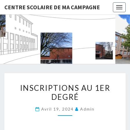
CENTRE SCOLAIRE DE MA CAMPAGNE
Togg
navig
CENTRE
SCOLAIR
DE MA
CAMPAG
INSCRIPTIONS
INSCRIPTIONS AU 1ER
AU
DEGRÉ
1ER
DEGRÉ
Avril 19, 2024
Admin