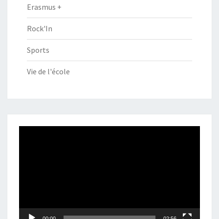
Erasmus +
Rock'In
Sports
Vie de l'école
Lecteur
vidéo
00:00
02:56