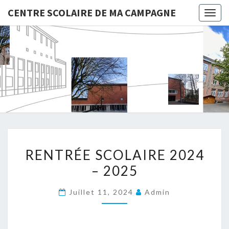
CENTRE SCOLAIRE DE MA CAMPAGNE
Togg
navig
CENTRE
SCOLAIR
DE MA
CAMPAG
RENTRÉE
RENTRÉE SCOLAIRE 2024
SCOLAIRE
– 2025
2024
–
Juillet 11, 2024
Admin
2025